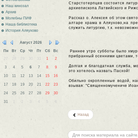
Старстотерпцев состоится литур
Наш кинозал
архиепископа Латвийского и Рижс
Архив
Рассказ о. Алексея об этом свят
Молебны ПИФ
алтаре храма в Аляухово,на пр
Наша библиотека
служить литургию, т.к. невозможн
История Аляухово
Август
2026
Пн
Вт
Ср
Чт
Пт
Сб
Вс
Раннее утро субботы было хмур
прибранный осенними цветами, те
27
28
29
30
31
1
2
Долгая и благодатная служба, м
3
4
5
6
7
8
9
это хотелось назвать Пасхой!
10
11
12
13
14
15
16
Обильно окропленные водой, на
17
18
19
20
21
22
23
взывая: "Священномучениче Иоан
24
25
26
27
28
29
30
31
1
2
3
4
5
6
Назад
Искать...