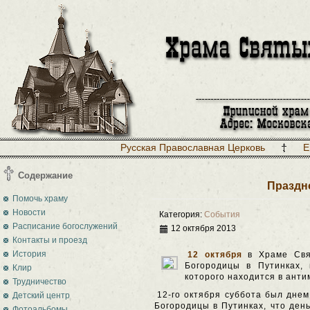
Русская Православная Церковь
Е
Содержание
Праздн
Помочь храму
Новости
Категория:
События
Расписание богослужений
12 октября 2013
Контакты и проезд
История
12 октября
в Храме Свя
Богородицы в Путинках,
Клир
которого находится в анти
Трудничество
12-го октября суббота был дне
Детский центр
Богородицы в Путинках, что ден
Фотоальбомы