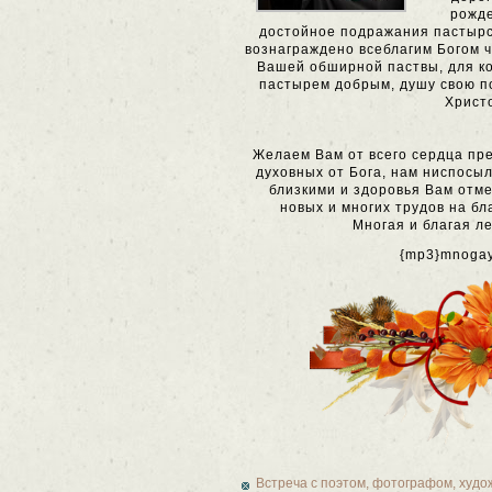
рожде
достойное подражания пастырс
вознаграждено всеблагим Богом 
Вашей обширной паствы, для к
пастырем добрым, душу свою п
Христ
Желаем Вам от всего сердца пр
духовных от Бога, нам ниспосы
близкими и здоровья Вам отме
новых и многих трудов на бл
Многая и благая л
{mp3}mnogay
Встреча с поэтом, фотографом, худ