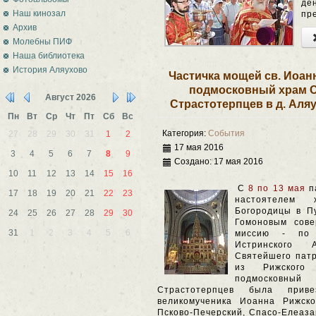
де
Наш кинозал
пр
Архив
Молебны ПИФ
Наша библиотека
История Аляухово
Частичка мощей св. Иоан
подмосковный храм 
Август
2026
Страстотерпцев в д. Аля
Пн
Вт
Ср
Чт
Пт
Сб
Вс
Категория:
События
27
28
29
30
31
1
2
17 мая 2016
3
4
5
6
7
8
9
Создано: 17 мая 2016
10
11
12
13
14
15
16
С
8 по 13 мая
па
17
18
19
20
21
22
23
настоятелем 
Богородицы в П
24
25
26
27
28
29
30
Гомоновым сов
31
1
2
3
4
5
6
миссию - по 
Истринского 
Святейшего патр
из Рижского
подмосковный
Страстотерпцев была прив
великомученика Иоанна Рижско
Псково-Печерский, Спасо-Елеаза