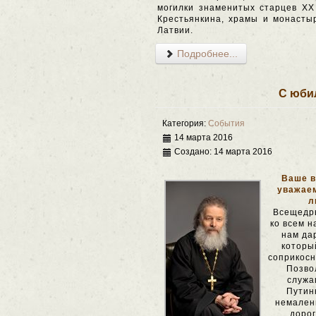
могилки знаменитых старцев XX
Крестьянкина, храмы и монасты
Латвии.
Подробнее...
С юби
Категория:
События
14 марта 2016
Создано: 14 марта 2016
Ваше в
уважаем
л
Всещедр
ко всем н
нам да
которы
соприкосн
Позвол
служа
Путин
немален
дорог