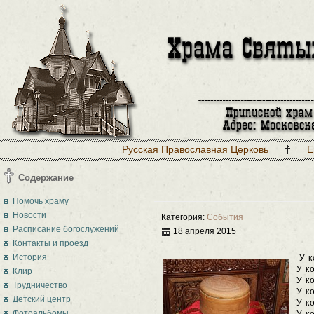
Русская Православная Церковь
Е
Содержание
Помочь храму
Новости
Категория:
События
Расписание богослужений
18 апреля 2015
Контакты и проезд
История
У к
У к
Клир
У к
Трудничество
У к
Детский центр
У к
Фотоальбомы