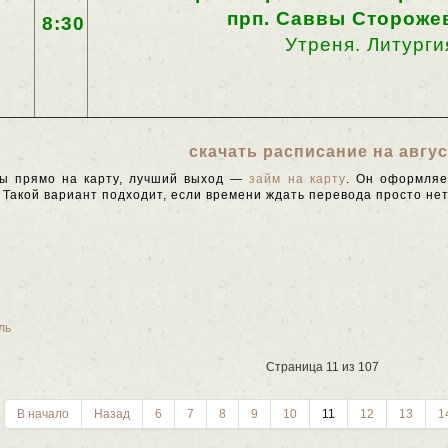
прп. Саввы Стороже
8:30
Утреня. Литурги
скачать расписание на авгус
ны прямо на карту, лучший выход —
займ на карту
. Он оформляе
 Такой вариант подходит, если времени ждать перевода просто нет
ль
Страница 11 из 107
В начало
Назад
6
7
8
9
10
11
12
13
1