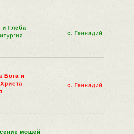
 и Глеба
о. Геннадий
итургия
 Бога и
 Христа
о. Геннадий
я
есение мощей