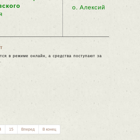
вского
о. Алексий
я
т
тся в режиме онлайн, а средства поступают за
.
4
15
Вперед
В конец