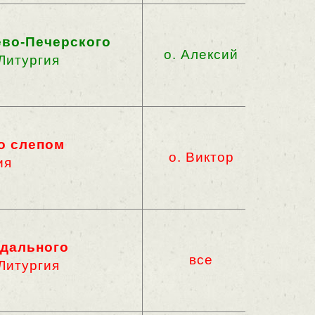
ево-Печерского
о. Алексий
Литургия
 о слепом
о. Виктор
ия
адального
все
Литургия