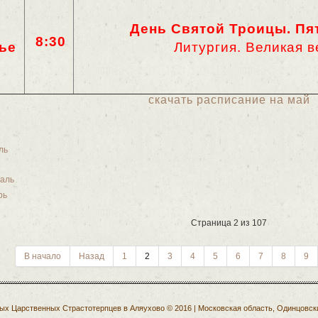
День Святой Троицы. Пя
8:30
ье
Литургия. Великая 
скачать расписание на май
ль
раль
рь
Страница 2 из 107
В начало
Назад
1
2
3
4
5
6
7
8
9
 Царственных Страстотерпцев в Аляухово © 2016 | Московская область, Одинцовски