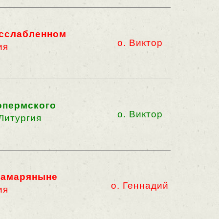
асслабленном
о. Виктор
ия
опермского
о. Виктор
Литургия
 самаряныне
о. Геннадий
ия