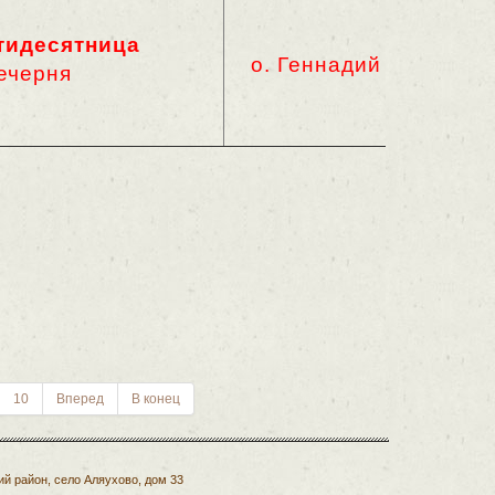
тидесятница
о. Геннадий
вечерня
10
Вперед
В конец
й район, село Аляухово, дом 33