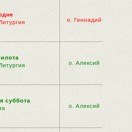
одне
о. Геннадий
Литургия
Зилота
о. Алексий
Литургия
я суббота
о. Алексий
ия