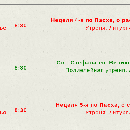
Неделя 4-я по Пасхе, о р
8:30
ье
Утреня. Литург
Свт. Стефана еп. Велик
8:30
Полиелейная утреня. 
Неделя 5-я по Пасхе, о
8:30
ье
Утреня. Литург