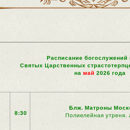
Расписание богослужений 
Святых Царственных страстотерпце
на
май
2026 года
Блж. Матроны Моск
8:30
Полиелейная утреня. 