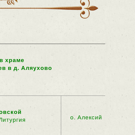
в храме
в в д. Аляухово
овской
о. Алексий
Литургия