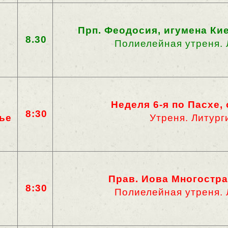
Прп. Феодосия, игумена Ки
8.30
Полиелейная утреня. 
Неделя 6-я по Пасхе,
8:30
ье
Утреня. Литург
Прав. Иова Многостр
8:30
Полиелейная утреня. 