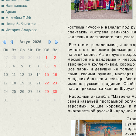
Наш кинозал
Архив
Молебны ПИФ
Наша библиотека
костюма "Русские начала" под р
История Аляухово
спектакль «Встреча Великого К
коллекция московского ситцевого
Август
2026
Все гости, и маленькие, и пост
вместе с юношеским фольклорным
Пн
Вт
Ср
Чт
Пт
Сб
Вс
на этой сцене. Мы от души поздр
27
28
29
30
31
1
2
Несмотря на пандемию и невозм
творческим коллективом, хорошо
3
4
5
6
7
8
9
Все парни и девушки не только 
сами, своими руками, мастерят
10
11
12
13
14
15
16
младших братьев и сестёр. Все о
17
18
19
20
21
22
23
именно русские традиции. Особе
наши прихожанки Ксения Шурухин
24
25
26
27
28
29
30
Народный ансамбль "Матрена Арт
31
1
2
3
4
5
6
своей казачьей программой орган
взрослых, общие хороводы и п
многоцветной русской народной к
Став
руко
подв
хозя