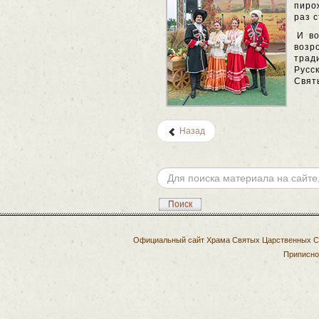
пиро
раз 
И в
возр
трад
Русс
Свят
Назад
Искать...
Поиск
Официальный сайт Храма Святых Царственных Стр
Приписно