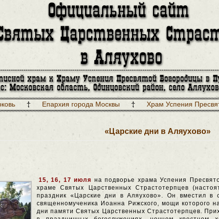
рковь
Епархия города Москвы
Храм Успения Пресвя
«Царские дни в Аляухово»
15, 16, 17 июля
на подворье храма Успения Пресвято
храме Святых Царственных Страстотерпцев (насто
праздник «Царские дни в Аляухово». Он вместил в 
священномученика Иоанна Рижского, мощи которого на
дни памяти Святых Царственных Страстотерпцев. Прих