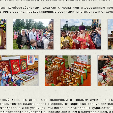
ным, комфортабельным палаткам с кроватями и деревянным пол
 вторые одеяла, предоставленные военными, многих спасли от хол
есный день, 16 июля, был солнечным и теплым! Лужи подсохл
такль театра «Живая вода» «Варежки от Варюшки» тронул зрителе
 Феодоровне и ее ученицах. Мы искренне благодарны художестве
 год этот театр приезжает в Царские дни к нам в Аляухово с новым 