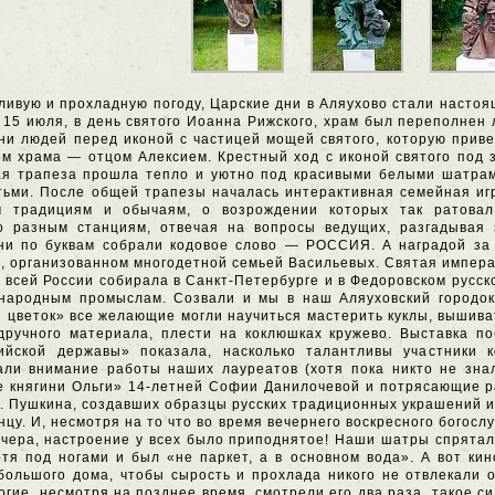
ливую и прохладную погоду, Царские дни в Аляухово стали насто
 15 июля, в день святого Иоанна Рижского, храм был переполнен
ни людей перед иконой с частицей мощей святого, которую прив
ем храма — отцом Алексием. Крестный ход с иконой святого под з
ая трапеза прошла тепло и уютно под красивыми белыми шатрам
ьми. После общей трапезы началась интерактивная семейная иг
м традициям и обычаям, о возрождении которых так ратовал
о разным станциям, отвечая на вопросы ведущих, разгадывая 
они по буквам собрали кодовое слово — РОССИЯ. А наградой за
, организованном многодетной семьей Васильевых. Святая импер
о всей России собирала в Санкт-Петербурге и в Федоровском русс
 народным промыслам. Созвали и мы в наш Аляуховский городок
 цветок» все желающие могли научиться мастерить куклы, вышива
дручного материала, плести на коклюшках кружево. Выставка по
ийской державы» показала, насколько талантливы участники к
ли внимание работы наших лауреатов (хотя пока никто не знал
 княгини Ольги» 14-летней Софии Данилочевой и потрясающие р
г. Пушкина, создавших образцы русских традиционных украшений и
нцу. И, несмотря на то что во время вечернего воскресного богос
ечера, настроение у всех было приподнятое! Наши шатры спрятал
отя под ногами и был «не паркет, а в основном вода». А вот к
большого дома, чтобы сырость и прохлада никого не отвлекали 
огие, несмотря на позднее время, смотрели его два раза, такое 