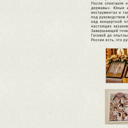
После спектакля н
державы». Юные и
инструментах и та
под руководством 
над концертной п
настоящих казаков
Завершающей точко
Гусевой до опытны
России есть, что р