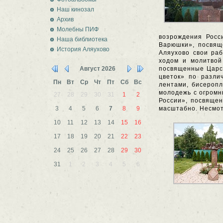
Наш кинозал
Архив
Молебны ПИФ
возрождения Росс
Наша библиотека
Варюшки», посвящ
История Аляухово
Аляухово свои раб
ходом и молитвой
Август
2026
посвященные Царск
цветок» по разли
Пн
Вт
Ср
Чт
Пт
Сб
Вс
лентами, бисеропл
молодежь с огромн
27
28
29
30
31
1
2
России», посвящен
3
4
5
6
7
8
9
масштабно. Несмот
10
11
12
13
14
15
16
17
18
19
20
21
22
23
24
25
26
27
28
29
30
31
1
2
3
4
5
6