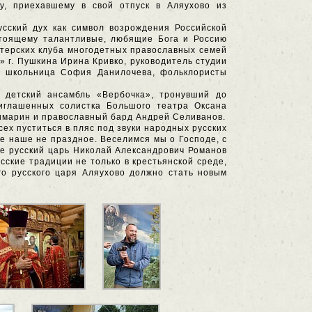
у, приехавшему в свой отпуск в Аляухово из
сский дух как символ возрождения Российской
стоящему талантливые, любящие Бога и Россию
стерских клуба многодетных православных семей
 г. Пушкина Ирина Кривко, руководитель студии
яя школьница София Данилочева, фольклористы
 детский ансамбль «Вербочка», тронувший до
иглашенных солистка Большого театра Оксана
Димарин и православный бард Андрей Селиванов.
сех пуститься в пляс под звуки народных русских
лье наше не праздное. Веселимся мы о Господе, с
ое русский царь Николай Александрович Романов
сские традиции не только в крестьянской среде,
о русского царя Аляухово должно стать новым