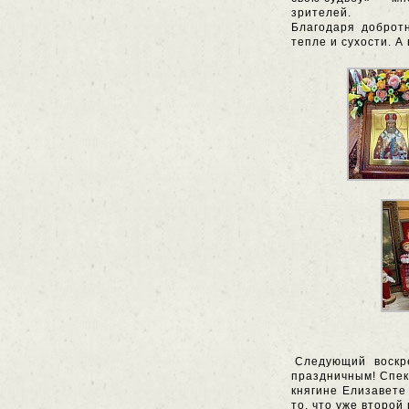
зрителей.
Благодаря доброт
тепле и сухости. А
Следующий воскр
праздничным! Спек
княгине Елизавете
то, что уже второй