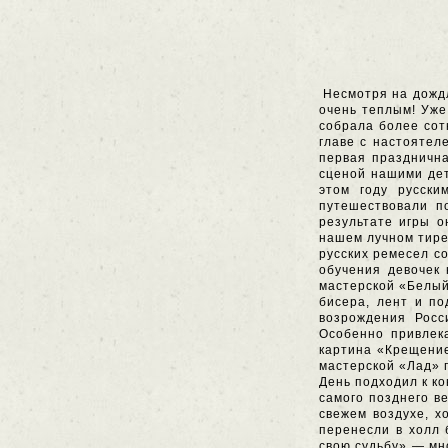
Несмотря на дожд
очень теплым! Уже
собрала более сот
главе с настоятел
первая праздничн
сценой нашими дет
этом году русски
путешествовали п
результате игры 
нашем лучном тире
русских ремесел с
обучения девочек
мастерской «Белый
бисера, лент и по
возрождения Росс
Особенно привлека
картина «Крещение
мастерской «Лад» 
День подходил к ко
самого позднего в
свежем воздухе, х
перенесли в холл 
свою судьбу» — мн