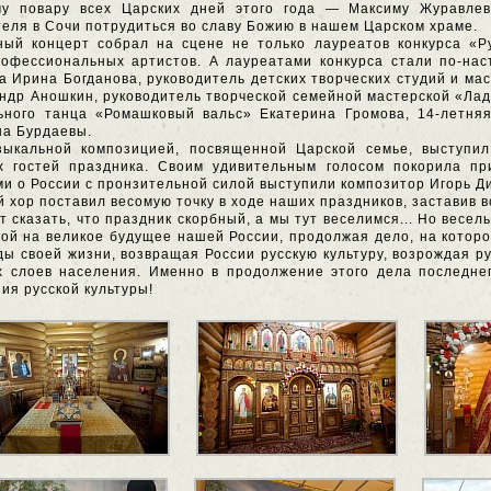
му повару всех Царских дней этого года — Максиму Журавлев
теля в Сочи потрудиться во славу Божию в нашем Царском храме.
ый концерт собрал на сцене не только лауреатов конкурса «Ру
рофессиональных артистов. А лауреатами конкурса стали по-на
а Ирина Богданова, руководитель детских творческих студий и ма
ндр Аношкин, руководитель творческой семейной мастерской «Лад»
льного танца «Ромашковый вальс» Екатерина Громова, 14-летн
на Бурдаевы.
зыкальной композицией, посвященной Царской семье, выступил
х гостей праздника. Своим удивительным голосом покорила пр
ми о России с пронзительной силой выступили композитор Игорь 
 хор поставил весомую точку в ходе наших праздников, заставив в
т сказать, что праздник скорбный, а мы тут веселимся... Но весе
ой на великое будущее нашей России, продолжая дело, на котор
ы своей жизни, возвращая России русскую культуру, возрождая ру
 слоев населения. Именно в продолжение этого дела последнег
ия русской культуры!