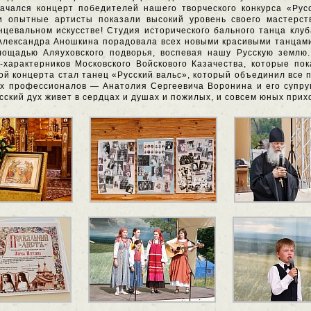
ачался концерт победителей нашего творческого конкурса «Рус
 опытные артисты показали высокий уровень своего мастерств
нцевальном искусстве! Студия исторического бального танца кл
Александра Аношкина порадовала всех новыми красивыми танцами
лощадью Аляуховского подворья, воспевая нашу Русскую землю
-характерников Московского Войскового Казачества, которые по
й концерта стал танец «Русский вальс», который объединил все 
х профессионалов — Анатолия Сергеевича Воронина и его супруг
усский дух живет в сердцах и душах и пожилых, и совсем юных при