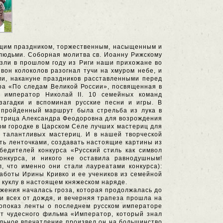
ящим праздником, торжественным, насыщенным и
 людьми. Соборная молитва св. Иоанну Рижскому
езли в прошлом году из Риги наши прихожане во
вон колоколов разогнал тучи на хмуром небе, и
и, накануне праздников расставленными перед
ра «По следам Великой России», посвященная в
 император Николай II. 10 семейных команд
загадки и вспоминая русские песни и игры. В
 пройденный маршрут была стрельба из лука в
атрица Александра Феодоровна для возрождения
ком городке в Царском Селе лучших мастериц для
 талантливых мастериц. И в нашей творческой
ть ленточками, создавать настоящие картины из
бедителей конкурса «Русский стиль как символ
онкурса, и никого не оставила равнодушным!
, что именно они стали лауреатами конкурса):
аботы Ирины Кривко и ее учеников из семейной
 куклу в настоящем княжеском наряде.
лужения началась гроза, которая продолжалась до
и всех от дождя, и вечерняя трапеза прошла на
инопоказ ленты о последнем русском императоре
от чудесного фильма «Император, который знал
сильное впечатление произвел он на большинство