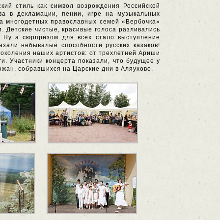
ский стиль как символ возрождения Российской
а в декламации, пении, игре на музыкальных
уба многодетных православных семей «Вербочка»
. Детские чистые, красивые голоса разливались
. Ну а сюрпризом для всех стало выступление
казали небывалые способности русских казаков!
поколения наших артистов: от трехлетней Ариши
и. Участники концерта показали, что будущее у
хожан, собравшихся на Царские дни в Аляухово.