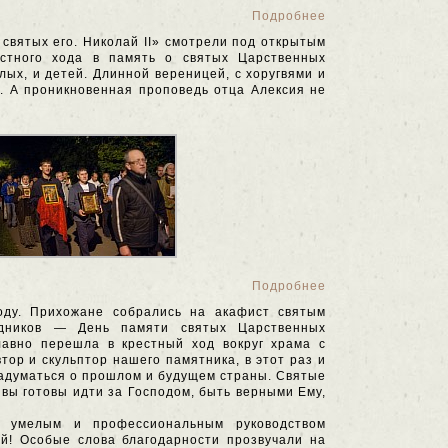
Подробнее
святых его. Николай II» смотрели под открытым
стного хода в память о святых Царственных
лых, и детей. Длинной вереницей, с хоругвями и
а. А проникновенная проповедь отца Алексия не
Подробнее
оду. Прихожане собрались на акафист святым
здников — День памяти святых Царственных
лавно перешла в крестный ход вокруг храма с
ор и скульптор нашего памятника, в этот раз и
 задуматься о прошлом и будущем страны. Святые
 вы готовы идти за Господом, быть верными Ему,
д умелым и профессиональным руководством
й! Особые слова благодарности прозвучали на