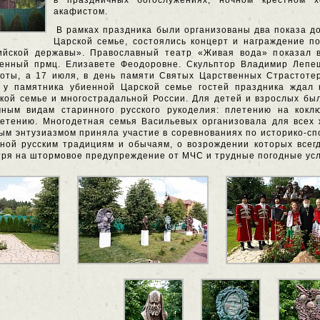
в праздничных богослужениях, ночном крестном 
акафистом.
В рамках праздника были организованы два показа 
Царской семье, состоялись концерт и награждение по
ийской державы». Православный театр «Живая вода» показал в
енный прмц. Елизавете Феодоровне. Скульптор Владимир Лепеш
оты, а 17 июля, в день памяти Святых Царственных Страстотер
 у памятника убиенной Царской семье гостей праздника ждал к
ой семье и многострадальной России. Для детей и взрослых бы
чным видам старинного русского рукоделия: плетению на кокл
етению. Многодетная семья Васильевых организовала для всех 
ым энтузиазмом приняла участие в соревнованиях по историко-с
ной русским традициям и обычаям, о возрождении которых всегд
ря на штормовое предупреждение от МЧС и трудные погодные усло