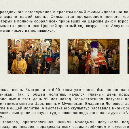
раздничного богослужения и трапезы новый фильм «Дивен Бог во 
 экране нашей сцены. Фильм стал преддверием ночного кре
оторый в полночь собрал всех прибывших на Царские дни: и взрос
 молитв прошел наш Царский крестный ход вокруг всего Аляухов
ными никого из молившихся.
рошла очень быстро, и в 6.00 храм уже опять был полон нар
еникам. Так, с общей молитвы, начался главный день пра
убиенных в этот день 99 лет назад. Торжественная Литургия п
мятником святым Царственным Мученикам. Владимир Лепешов, авт
тие в общей молитве. А выставка его скульптур заставила многих
лавия смотрели со скульптур, словно заглядывая в наши души: «А
?».
я трапеза, приготовленная нашими молодыми девушками по
раздник поваров, порадовала всех своим изобилием и вкусното