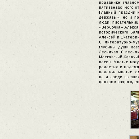
празднике главно
пятизвездочного о
Главный праздничн
державы», но и п
люди: писательниц
«Вербочка» Алекса
исторического ба
Алексей и Екатери
С литературно-му
глубины души все
Лесничая. С песня
Московский Казачий
песен. Многие могу
радостью и надежд
положил многие год
но и среди высших
центром возрожден