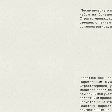
После вечернего п
небом на большом
Страстотерпцах, к
свечами, с пением
оставила равнодуш
Короткая ночь п
Царственным Муч
Страстотерпцев, 
молитвой перед па
сам принимал учас
подвижники правос
несмотря ни на что
Воистину царска
приглашенных на п