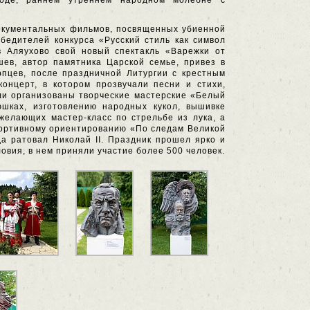
ходе, раннем утреннем народном молебне с
документальных фильмов, посвященных убиенной
бедителей конкурса «Русский стиль как символ
 Аляухово свой новый спектакль «Варежки от
ев, автор памятника Царской семье, привез в
пцев, после праздничной Литургии с крестным
онцерт, в котором прозвучали песни и стихи,
ли организованы творческие мастерские «Белый
юшках, изготовлению народных кукол, вышивке
желающих мастер-класс по стрельбе из лука, а
портивному ориентированию «По следам Великой
а ратовал Николай II. Праздник прошел ярко и
вия, в нем приняли участие более 500 человек.