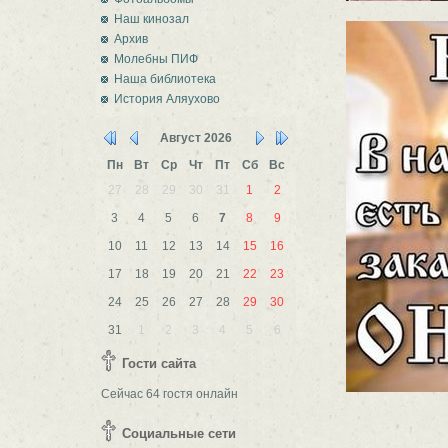
Наш кинозал
Архив
Молебны ПИФ
Наша библиотека
История Аляухово
Август
2026
Пн
Вт
Ср
Чт
Пт
Сб
Вс
27
28
29
30
31
1
2
3
4
5
6
7
8
9
10
11
12
13
14
15
16
17
18
19
20
21
22
23
24
25
26
27
28
29
30
31
1
2
3
4
5
6
Гости сайта
Сейчас 64 гостя онлайн
Социальные сети