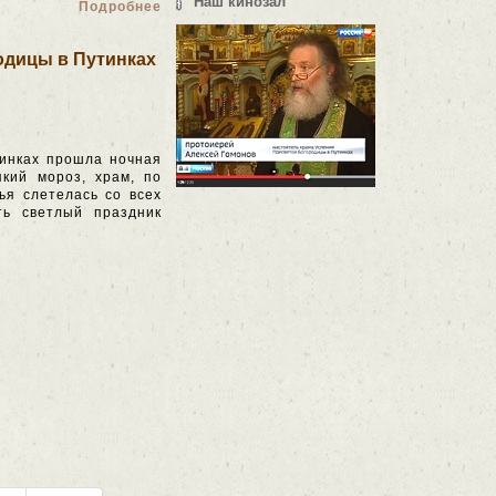
Наш кинозал
Подробнее
одицы в Путинках
инках прошла ночная
кий мороз, храм, по
ья слетелась со всех
ть светлый праздник