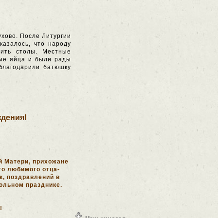
ухово. После Литургии
казалось, что народу
ить столы. Местные
ые яйца и были рады
 благодарили батюшку
ждения!
й Матери, прихожане
го любимого отца-
к, поздравлений в
тольном празднике.
!