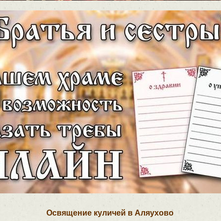
Освящение куличей в Аляухово