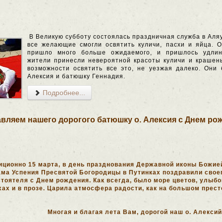
В Великую субботу состоялась праздничная служба в Аля
все желающие смогли освятить куличи, пасхи и яйца. О
пришло много больше ожидаемого, и пришлось удлин
жители принесли невероятной красоты куличи и крашен
возможности освятить все это, не уезжая далеко. Они
Алексия и батюшку Геннадия.
Подробнее...
вляем нашего дорогого батюшку о. Алексия с Днем ро
иционно 15 марта, в день празднования Державной иконы Божие
ама Успения Пресвятой Богородицы в Путинках поздравили свое
стоятеля с Днем рождения. Как всегда, было море цветов, улыбо
хах и в прозе. Царила атмосфера радости, как на большом прес
Многая и благая лета Вам, дорогой наш о. Алексий