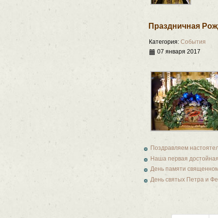
Праздничная Рож
Категория:
События
07 января 2017
Поздравляем настоятел
Наша первая достойная
День памяти священном
День святых Петра и Фе